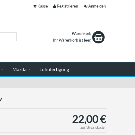
Kasse
Registrieren
Anmelden
Warenkorb
Ihr Warenkorb ist leer.
Warenkorb
n
Mazda
Lohnfertigung
Y
22,00 €
zzgl.
Versandkosten