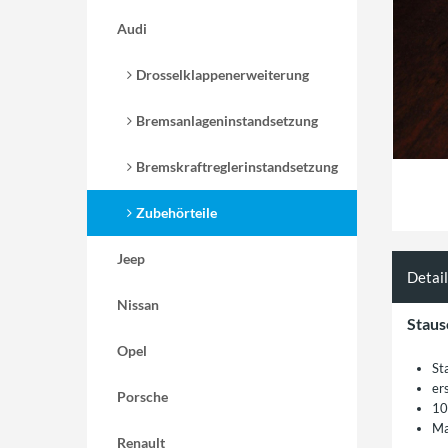
Audi
Drosselklappenerweiterung
Bremsanlageninstandsetzung
Bremskraftreglerinstandsetzung
Zubehörteile
Jeep
Detai
Nissan
Staus
Opel
St
er
Porsche
10
Ma
Renault