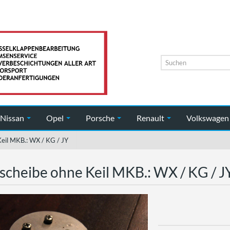
Nissan
Opel
Porsche
Renault
Volkswage
eil MKB.: WX / KG / JY
scheibe ohne Keil MKB.: WX / KG / J