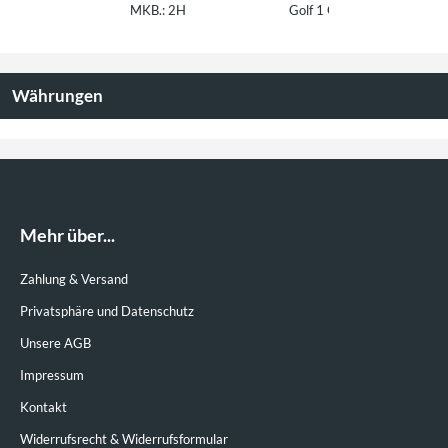
MKB.: 2H
Golf 1 OE: 811614151 und
PG
841612151
Währungen
Mehr über...
Zahlung & Versand
Privatsphäre und Datenschutz
Unsere AGB
Impressum
Kontakt
Widerrufsrecht & Widerrufsformular