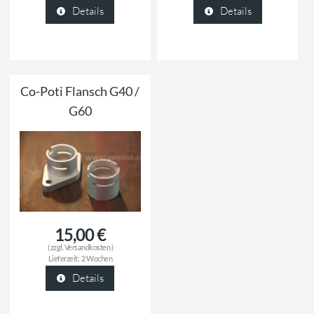
Details
Details
Co-Poti Flansch G40 /
G60
15,00 €
( zzgl.
Versandkosten
)
Lieferzeit:
2 Wochen
Details