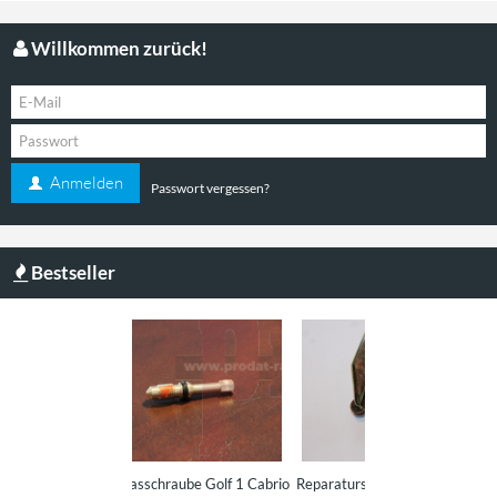
Willkommen zurück!
Anmelden
Passwort vergessen?
Bestseller
sschraube Golf 1 Cabrio
Reparatursatz für Bremskraftregler
CO Standgassc