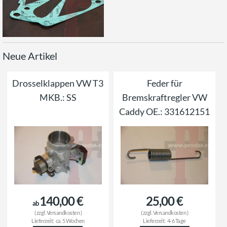
Neue Artikel
Drosselklappen VW T3
Feder für
MKB.: SS
Bremskraftregler VW
Caddy OE.: 331612151
140,00 €
25,00 €
ab
( zzgl.
Versandkosten
)
( zzgl.
Versandkosten
)
Lieferzeit:
ca. 5 Wochen
Lieferzeit:
4-6 Tage