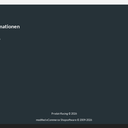
mationen
p
Prodat-Racing © 2026
mod
ified eCommerce Shopsoftware © 2009-2026