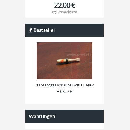
22,00 €
zzgl.
Versandkosten
Bestseller
CO Standgasschraube Golf 1 Cabrio
Reparatursatz für Bremskraftregler
MKB.: 2H
Golf 1 OE: 811614151 und
841612151
Währungen