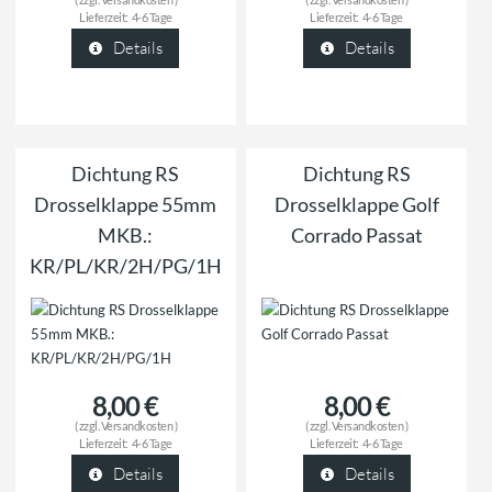
Lieferzeit:
4-6 Tage
Lieferzeit:
4-6 Tage
Details
Details
Dichtung RS
Dichtung RS
Drosselklappe 55mm
Drosselklappe Golf
MKB.:
Corrado Passat
KR/PL/KR/2H/PG/1H
8,00 €
8,00 €
( zzgl.
Versandkosten
)
( zzgl.
Versandkosten
)
Lieferzeit:
4-6 Tage
Lieferzeit:
4-6 Tage
Details
Details