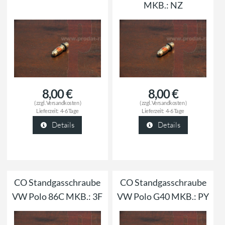
MKB.: NZ
8,00 €
8,00 €
( zzgl.
Versandkosten
)
( zzgl.
Versandkosten
)
Lieferzeit:
4-6 Tage
Lieferzeit:
4-6 Tage
Details
Details
CO Standgasschraube
CO Standgasschraube
VW Polo 86C MKB.: 3F
VW Polo G40 MKB.: PY