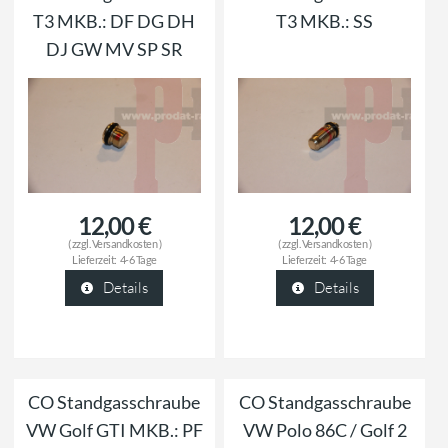
T3 MKB.: DF DG DH
T3 MKB.: SS
DJ GW MV SP SR
12,00 €
12,00 €
( zzgl.
Versandkosten
)
( zzgl.
Versandkosten
)
Lieferzeit:
4-6 Tage
Lieferzeit:
4-6 Tage
Details
Details
CO Standgasschraube
CO Standgasschraube
VW Golf GTI MKB.: PF
VW Polo 86C / Golf 2