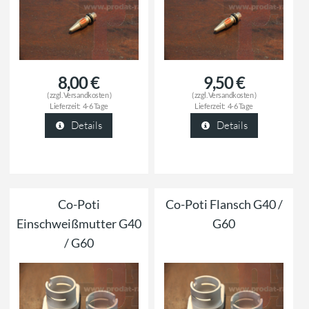
8,00 €
9,50 €
( zzgl.
Versandkosten
)
( zzgl.
Versandkosten
)
Lieferzeit:
4-6 Tage
Lieferzeit:
4-6 Tage
Details
Details
Co-Poti
Co-Poti Flansch G40 /
Einschweißmutter G40
G60
/ G60