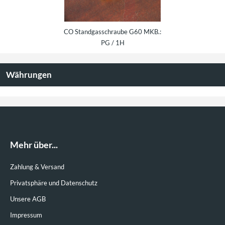
raube Golf 1 Cabrio
CO Standgasschraube G60 MKB.:
Dichtung Drosselk
B.: 2H
PG / 1H
Währungen
Mehr über...
Zahlung & Versand
Privatsphäre und Datenschutz
Unsere AGB
Impressum