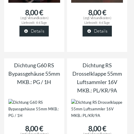
8,00 €
8,00 €
( zzgl.
Versandkosten
)
( zzgl.
Versandkosten
)
Lieferzeit:
4-6 Tage
Lieferzeit:
4-6 Tage
Details
Details
Dichtung G60 RS
Dichtung RS
Bypassgehäuse 55mm
Drosselklappe 55mm
MKB.: PG / 1H
Luftsammler 16V
MKB.: PL/KR/9A
8,00 €
8,00 €
( zzgl.
Versandkosten
)
( zzgl.
Versandkosten
)