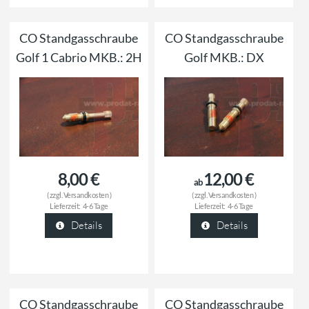
CO Standgasschraube
CO Standgasschraube
Golf 1 Cabrio MKB.: 2H
Golf MKB.: DX
8,00 €
12,00 €
ab
( zzgl.
Versandkosten
)
( zzgl.
Versandkosten
)
Lieferzeit:
4-6 Tage
Lieferzeit:
4-6 Tage
Details
Details
CO Standgasschraube
CO Standgasschraube