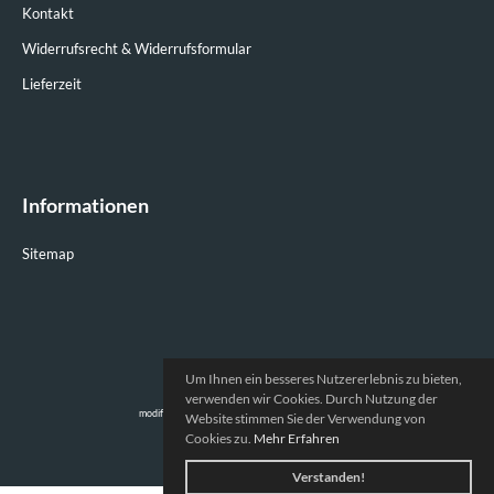
Kontakt
Widerrufsrecht & Widerrufsformular
Lieferzeit
Informationen
Sitemap
Um Ihnen ein besseres Nutzererlebnis zu bieten,
Prodat-Racing © 2026
verwenden wir Cookies. Durch Nutzung der
mod
ified eCommerce Shopsoftware © 2009-2026
Website stimmen Sie der Verwendung von
Cookies zu.
Mehr Erfahren
Verstanden!