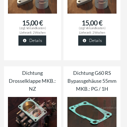
15,00 €
15,00 €
( zzgl.
Versandkosten
)
( zzgl.
Versandkosten
)
Lieferzeit:
2 Wochen
Lieferzeit:
2 Wochen
Details
Details
Dichtung
Dichtung G60 RS
Drosselklappe MKB.:
Bypassgehäuse 55mm
NZ
MKB.: PG / 1H