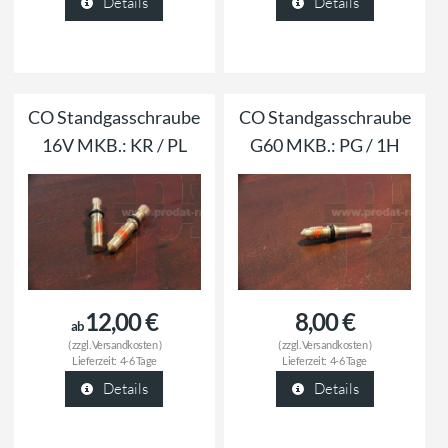
Details
Details
CO Standgasschraube
CO Standgasschraube
16V MKB.: KR / PL
G60 MKB.: PG / 1H
12,00 €
8,00 €
ab
( zzgl.
Versandkosten
)
( zzgl.
Versandkosten
)
Lieferzeit:
4-6 Tage
Lieferzeit:
4-6 Tage
Details
Details