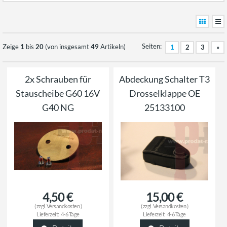
Seiten:
Zeige
1
bis
20
(von insgesamt
49
Artikeln)
1
2
3
»
2x Schrauben für
Abdeckung Schalter T3
Stauscheibe G60 16V
Drosselklappe OE
G40 NG
25133100
4,50 €
15,00 €
( zzgl.
Versandkosten
)
( zzgl.
Versandkosten
)
Lieferzeit:
4-6 Tage
Lieferzeit:
4-6 Tage