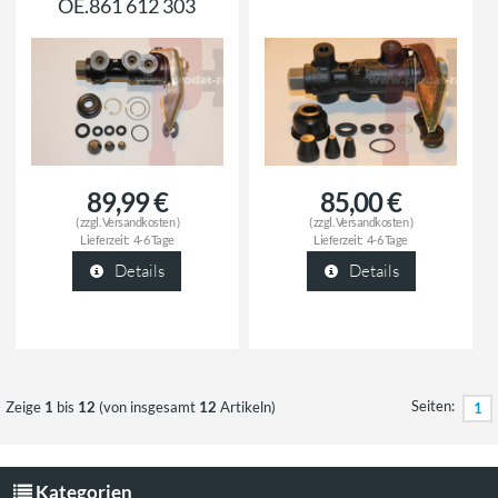
OE.861 612 303
89,99 €
85,00 €
( zzgl.
Versandkosten
)
( zzgl.
Versandkosten
)
Lieferzeit:
4-6 Tage
Lieferzeit:
4-6 Tage
Details
Details
Seiten:
Zeige
1
bis
12
(von insgesamt
12
Artikeln)
1
Kategorien