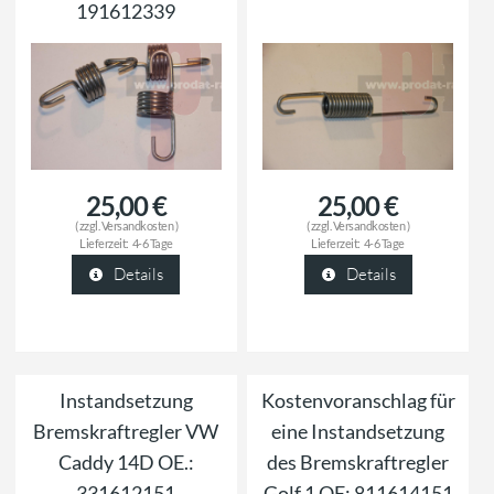
191612339
25,00 €
25,00 €
( zzgl.
Versandkosten
)
( zzgl.
Versandkosten
)
Lieferzeit:
4-6 Tage
Lieferzeit:
4-6 Tage
Details
Details
Instandsetzung
Kostenvoranschlag für
Bremskraftregler VW
eine Instandsetzung
Caddy 14D OE.:
des Bremskraftregler
331612151
Golf 1 OE: 811614151