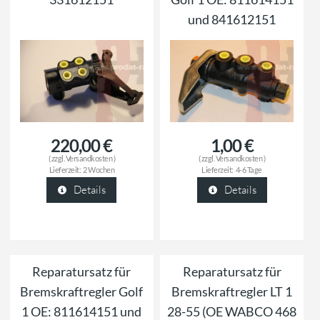
und 841612151
220,00 €
1,00 €
( zzgl.
Versandkosten
)
( zzgl.
Versandkosten
)
Lieferzeit:
2 Wochen
Lieferzeit:
4-6 Tage
Details
Details
Reparatursatz für
Reparatursatz für
Bremskraftregler Golf
Bremskraftregler LT 1
1 OE: 811614151 und
28-55 (OE WABCO 468