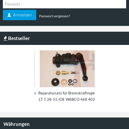
Anmelden
Passwort vergessen?
Bestseller
für Bremskraftregler
Reparatursatz für Bremskraftregler
Feder für Bremskraf
: 811614151 und
LT 1 28-55 (OE WABCO 468 402)
Co. OE.: 19
1612151
Währungen