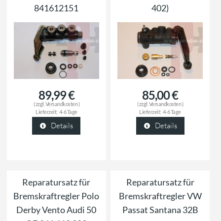
841612151
402)
89,99 €
85,00 €
( zzgl.
Versandkosten
)
( zzgl.
Versandkosten
)
Lieferzeit:
4-6 Tage
Lieferzeit:
4-6 Tage
Details
Details
Reparatursatz für
Reparatursatz für
Bremskraftregler Polo
Bremskraftregler VW
Derby Vento Audi 50
Passat Santana 32B