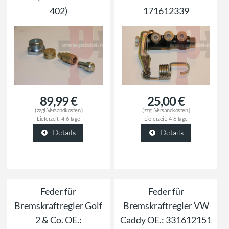
402)
171612339
89,99 €
25,00 €
( zzgl.
Versandkosten
)
( zzgl.
Versandkosten
)
Lieferzeit:
4-6 Tage
Lieferzeit:
4-6 Tage
Details
Details
Feder für
Feder für
Bremskraftregler Golf
Bremskraftregler VW
2 & Co. OE.:
Caddy OE.: 331612151