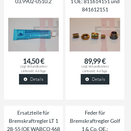
03.9902-0510.2
1 OE: 811614151 und
841612151
14,50 €
89,99 €
( zzgl.
Versandkosten
)
( zzgl.
Versandkosten
)
Lieferzeit:
4-6 Tage
Lieferzeit:
4-6 Tage
Details
Details
Ersatzteile für
Feder für
Bremskraftregler LT 1
Bremskraftregler Golf
28-55 (OE WABCO 468
1 & Co. OE.: