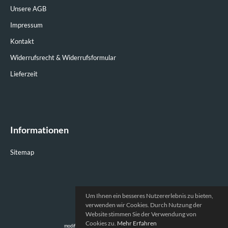
Unsere AGB
Impressum
Kontakt
Widerrufsrecht & Widerrufsformular
Lieferzeit
Informationen
Sitemap
Um Ihnen ein besseres Nutzererlebnis zu bieten,
verwenden wir Cookies. Durch Nutzung der
Website stimmen Sie der Verwendung von
Prodat-Racing © 2026
Cookies zu.
Mehr Erfahren
mod
ified eCommerce Shopsoftware © 2009-2026