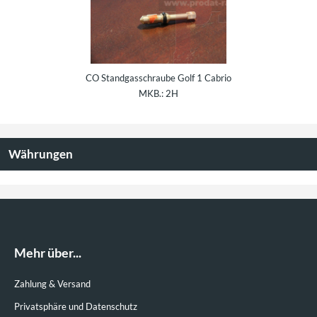
CO Standgasschraube Golf 1 Cabrio
Reparatursatz für Bremskraftregl
MKB.: 2H
Golf 1 OE: 811614151 und
841612151
Währungen
Mehr über...
Zahlung & Versand
Privatsphäre und Datenschutz