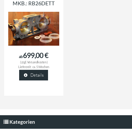
MKB.: RB26DETT
699,00 €
ab
( zzgl.
Versandkosten
)
Lieferzeit:
ca. 5 Wochen
Details
Kategorien