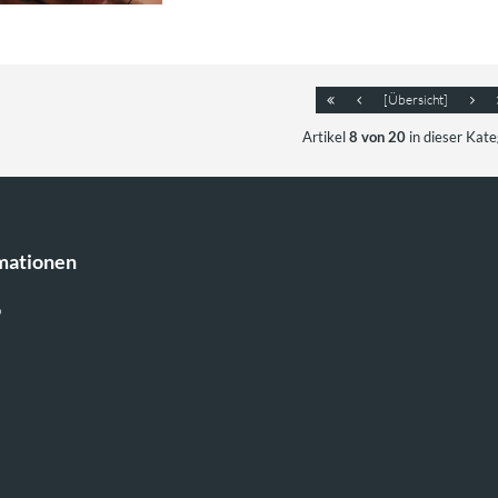
[Übersicht]
Artikel
8 von 20
in dieser Kate
mationen
p