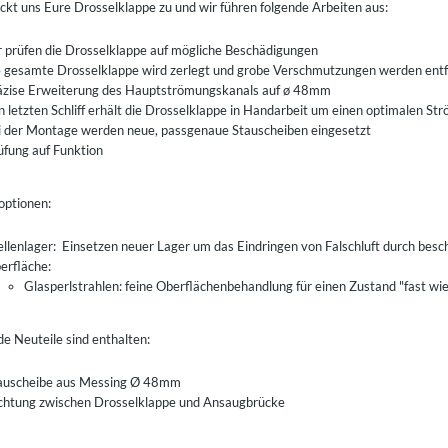
ickt uns Eure Drosselklappe zu und wir führen folgende Arbeiten aus:
r prüfen die Drosselklappe auf mögliche Beschädigungen
e gesamte Drosselklappe wird zerlegt und grobe Verschmutzungen werden entf
äzise Erweiterung des Hauptströmungskanals auf ø 48mm
n letzten Schliff erhält die Drosselklappe in Handarbeit um einen optimalen St
i der Montage werden neue, passgenaue Stauscheiben eingesetzt
üfung auf Funktion
optionen:
llenlager: Einsetzen neuer Lager um das Eindringen von Falschluft durch besc
erfläche:
Glasperlstrahlen: feine Oberflächenbehandlung für einen Zustand "fast wi
e Neuteile sind enthalten:
auscheibe aus Messing Ø 48mm
chtung zwischen Drosselklappe und Ansaugbrücke