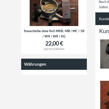
Nach d
Solltet
Kunde
Kun
Stauscheibe ohne Keil MKB.: MB / MC / 1B
/ WX / WR / KG
22,00 €
zzgl.
Versandkosten
Währungen