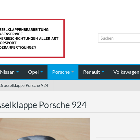
Nissan
Opel
Porsche
Renault
Volkswage
Drosselklappe Porsche 924
selklappe Porsche 924