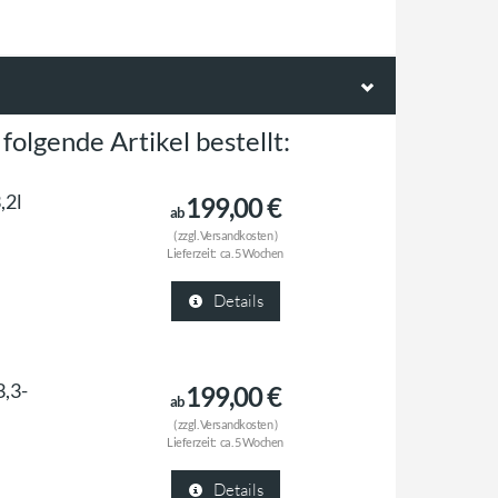
folgende Artikel bestellt:
,2l
199,00 €
ab
( zzgl.
Versandkosten
)
Lieferzeit:
ca. 5 Wochen
Details
3,3-
199,00 €
ab
( zzgl.
Versandkosten
)
Lieferzeit:
ca. 5 Wochen
Details