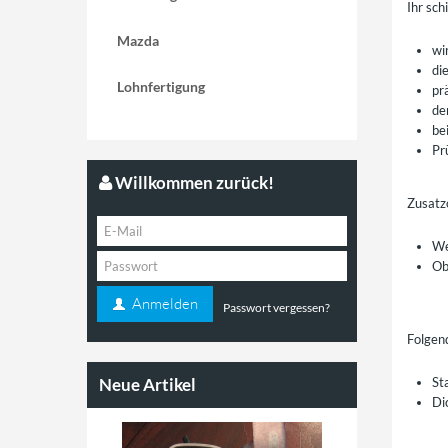
Ihr sch
Mazda
wi
di
Lohnfertigung
pr
de
be
Pr
Willkommen zurück!
Zusatz
We
Ob
Anmelden
Passwort vergessen?
Folgend
Neue Artikel
St
Di