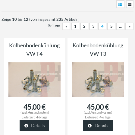
Zeige
10
bis
12
(von insgesamt
235
Artikeln)
Seiten:
«
1
2
3
4
5
...
»
Kolbenbodenkühlung
Kolbenbodenkühlung
VW T4
VW T3
45,00 €
45,00 €
( zzgl.
Versandkosten
)
( zzgl.
Versandkosten
)
Lieferzeit:
4-6 Tage
Lieferzeit:
4-6 Tage
Details
Details