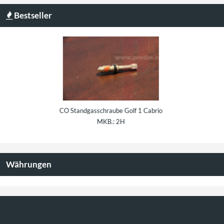
Bestseller
CO Standgasschraube Golf 1 Cabrio
Reparatursatz für Bremskraftregler
CO 
MKB.: 2H
Golf 1 OE: 811614151 und
841612151
Währungen