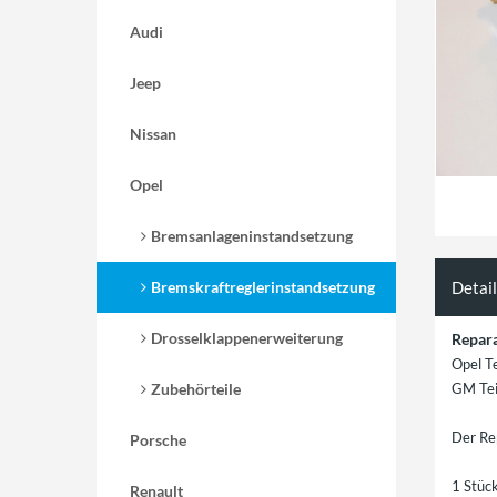
Audi
Jeep
Nissan
Opel
Bremsanlageninstandsetzung
Bremskraftreglerinstandsetzung
Detai
Drosselklappenerweiterung
Repara
Opel T
Zubehörteile
GM Te
Der Re
Porsche
1 Stüc
Renault