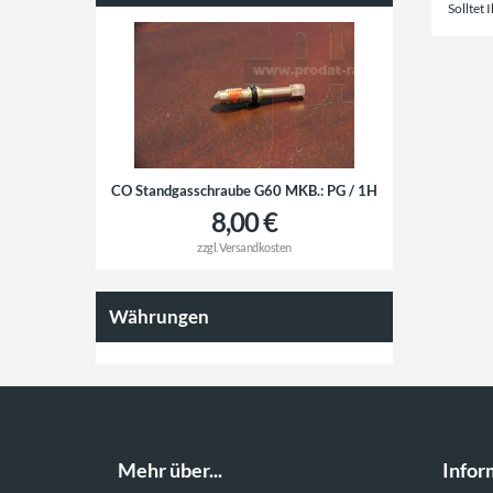
Solltet 
CO Standgasschraube G60 MKB.: PG / 1H
8,00 €
zzgl.
Versandkosten
Währungen
Mehr über...
Infor