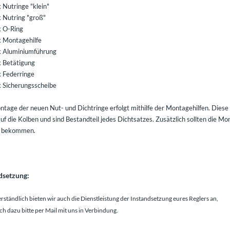
 Nutringe "klein"
k Nutring "groß"
k O-Ring
k Montagehilfe
k Aluminiumführung
k Betätigung
k Federringe
k Sicherungsscheibe
tage der neuen Nut- und Dichtringe erfolgt mithilfe der Montagehilfen. Diese 
uf die Kolben und sind Bestandteil jedes Dichtsatzes. Zusätzlich sollten die M
u bekommen.
dsetzung:
erständlich bieten wir auch die Dienstleistung der Instandsetzung eures Reglers an,
ch dazu bitte per Mail mit uns in Verbindung.