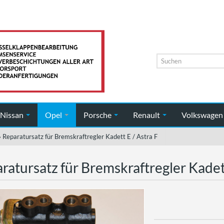
Nissan
Opel
Porsche
Renault
Volkswage
»
Reparatursatz für Bremskraftregler Kadett E / Astra F
ratursatz für Bremskraftregler Kadett