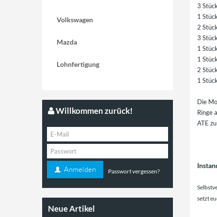
3 Stück
1 Stüc
Volkswagen
2 Stüc
3 Stüc
Mazda
1 Stüc
1 Stüc
Lohnfertigung
2 Stüc
1 Stüc
Die Mon
Willkommen zurück!
Ringe a
ATE z
Instan
Anmelden
Passwort vergessen?
Selbstv
setzt eu
Neue Artikel