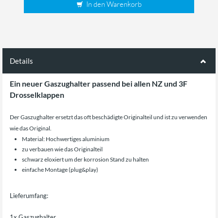
In den Warenkorb
Details
Ein neuer Gaszughalter passend bei allen NZ und 3F
Drosselklappen
Der Gaszughalter ersetzt das oft beschädigte Originalteil und ist zu verwenden
wie das Original.
Material: Hochwertiges aluminium
zu verbauen wie das Originalteil
schwarz eloxiert um der korrosion Stand zu halten
einfache Montage (plug&play)
Lieferumfang:
1x Gaszughalter