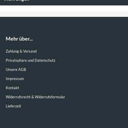
Mehr über...
Zahlung & Versand
Privatsphäre und Datenschutz
105,00 €
Unsere AGB
( zzgl.
Versandkosten
)
Lieferzeit:
4-6 Tage
Impressum
Details
Kontakt
Widerrufsrecht & Widerrufsformular
Lieferzeit