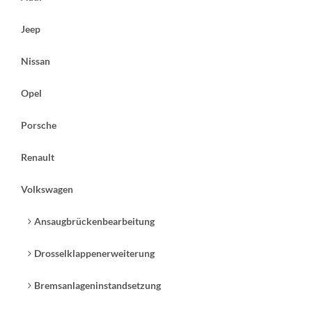
( zzgl.
Versandkosten
)
Lieferzeit:
ca. 5 Wochen
Jeep
Details
Nissan
Opel
Porsche
Renault
Volkswagen
119,00 €
ab
( zzgl.
Versandkosten
)
Ansaugbrückenbearbeitung
Lieferzeit:
ca. 5 Wochen
Details
Drosselklappenerweiterung
Bremsanlageninstandsetzung