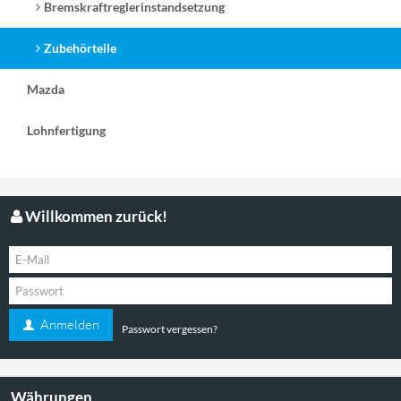
Bremskraftreglerinstandsetzung
Zubehörteile
Mazda
8,00 €
Lohnfertigung
( zzgl.
Versandkosten
)
Lieferzeit:
4-6 Tage
Details
Willkommen zurück!
Anmelden
129,00 €
Passwort vergessen?
ab
( zzgl.
Versandkosten
)
Lieferzeit:
ca. 5 Wochen
Details
Währungen