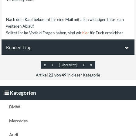
Nach dem Kauf bekommt Ihr eine Mail mit allen wichtigen Infos zum
weiteren Ablauf.
Solltet Ihr im Vorfeld Fragen haben, sind wir
hier
für Euch erreichbar.
Kunden-Tipp
Kunden, die diesen Artikel kauften,
[Übersicht]
haben auch folgende Artikel bestellt:
Artikel
22 von 49
in dieser Kategorie
Kategorien
BMW
Mercedes
119,00 €
ab
Audi