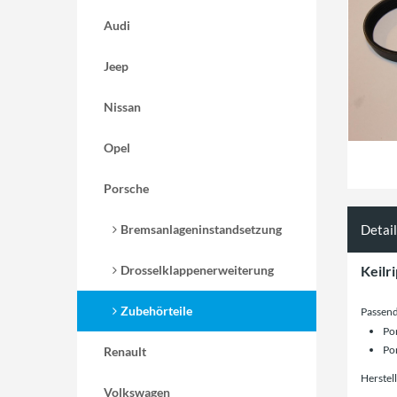
Audi
Jeep
Nissan
Opel
Porsche
Bremsanlageninstandsetzung
Detai
Drosselklappenerweiterung
Keilr
Zubehörteile
Passend
Po
Po
Renault
Herstel
Volkswagen