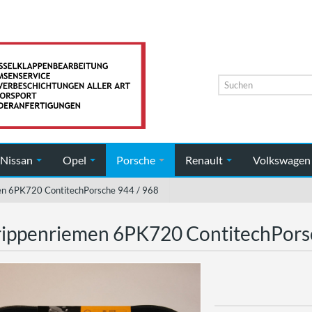
Nissan
Opel
Porsche
Renault
Volkswage
en 6PK720 ContitechPorsche 944 / 968
rippenriemen 6PK720 ContitechPors